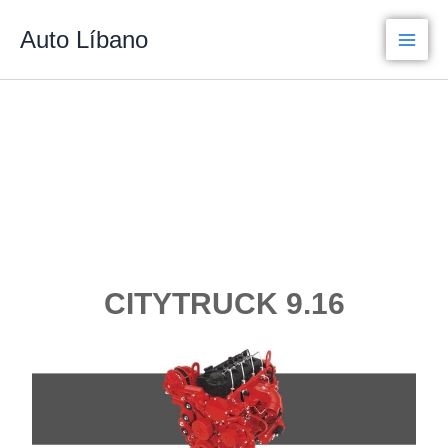
Ir
Auto Líbano
para
o
conteúdo
CITYTRUCK 9.16