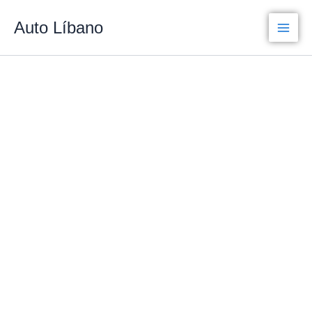
Ir
Auto Líbano
para
o
conteúdo