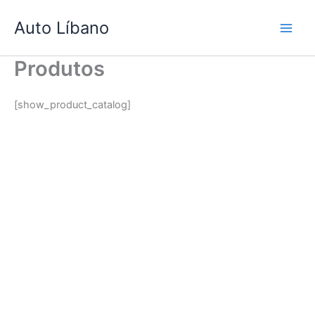
Ir
Auto Líbano
para
o
conteúdo
Produtos
[show_product_catalog]