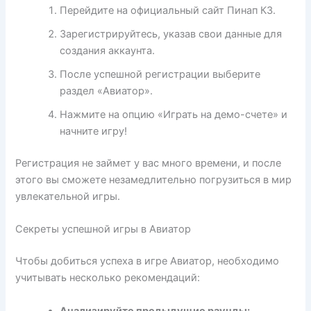
Перейдите на официальный сайт Пинап КЗ.
Зарегистрируйтесь, указав свои данные для
создания аккаунта.
После успешной регистрации выберите
раздел «Авиатор».
Нажмите на опцию «Играть на демо-счете» и
начните игру!
Регистрация не займет у вас много времени, и после
этого вы сможете незамедлительно погрузиться в мир
увлекательной игры.
Секреты успешной игры в Авиатор
Чтобы добиться успеха в игре Авиатор, необходимо
учитывать несколько рекомендаций:
Анализируйте предыдущие раунды: