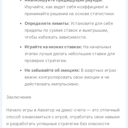
Изучайте, как ведет себя коэффициент и
принимайте решение на основе статистики.
Определите лимиты:
Установите для себя
пределы по сумме ставок и выигрышам,
чтобы избежать зависимости.
Играйте на низких ставках:
На начальных
этапах лучше делать небольшие ставки для
проверки стратегии.
Не забывайте об эмоциях:
В азартных играх
важно контролировать свои эмоции и не
действовать импульсивно.
Заключение
Начало игры в Авиатор на демо-счете — это отличный
способ ознакомиться с игрой, отработать свои навыки
и разработать успешные стратегии без опасности