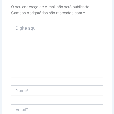
O seu endereço de e-mail não será publicado.
Campos obrigatórios são marcados com
*
Digite
aqui...
Name*
Email*