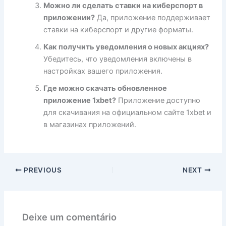
Можно ли сделать ставки на киберспорт в
приложении?
Да, приложение поддерживает
ставки на киберспорт и другие форматы.
Как получить уведомления о новых акциях?
Убедитесь, что уведомления включены в
настройках вашего приложения.
Где можно скачать обновленное
приложение 1xbet?
Приложение доступно
для скачивания на официальном сайте 1xbet и
в магазинах приложений.
PREVIOUS
NEXT
Deixe um comentário