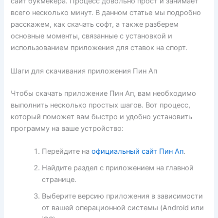
сайт букмекера. Процесс довольно прост и занимает
всего несколько минут. В данном статье мы подробно
расскажем, как скачать софт, а также разберем
основные моменты, связанные с установкой и
использованием приложения для ставок на спорт.
Шаги для скачивания приложения Пин Ап
Чтобы скачать приложение Пин Ап, вам необходимо
выполнить несколько простых шагов. Вот процесс,
который поможет вам быстро и удобно установить
программу на ваше устройство:
Перейдите на
официальный сайт Пин Ап
.
Найдите раздел с приложением на главной
странице.
Выберите версию приложения в зависимости
от вашей операционной системы (Android или