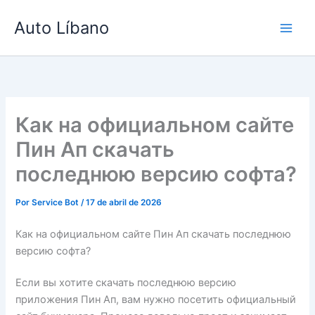
Ir
Auto Líbano
para
o
conteúdo
Как на официальном сайте
Пин Ап скачать
последнюю версию софта?
Por
Service Bot
/
17 de abril de 2026
Как на официальном сайте Пин Ап скачать последнюю
версию софта?
Если вы хотите скачать последнюю версию
приложения Пин Ап, вам нужно посетить официальный