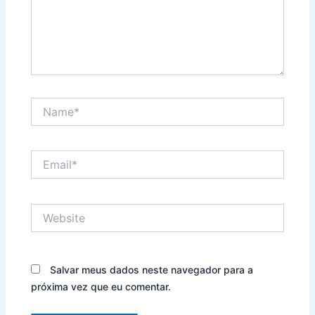
Name*
Email*
Website
Salvar meus dados neste navegador para a
próxima vez que eu comentar.