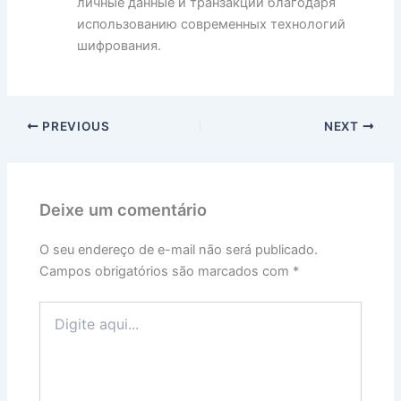
личные данные и транзакции благодаря
использованию современных технологий
шифрования.
PREVIOUS
NEXT
Deixe um comentário
O seu endereço de e-mail não será publicado.
Campos obrigatórios são marcados com
*
Digite
aqui...