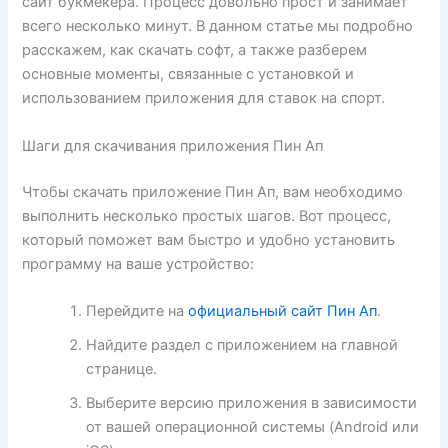
сайт букмекера. Процесс довольно прост и занимает
всего несколько минут. В данном статье мы подробно
расскажем, как скачать софт, а также разберем
основные моменты, связанные с установкой и
использованием приложения для ставок на спорт.
Шаги для скачивания приложения Пин Ап
Чтобы скачать приложение Пин Ап, вам необходимо
выполнить несколько простых шагов. Вот процесс,
который поможет вам быстро и удобно установить
программу на ваше устройство:
Перейдите на
официальный сайт Пин Ап
.
Найдите раздел с приложением на главной
странице.
Выберите версию приложения в зависимости
от вашей операционной системы (Android или