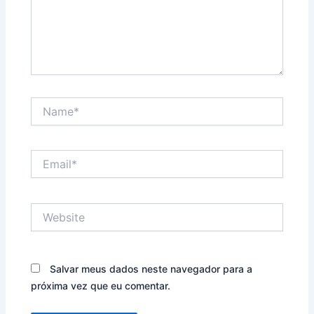
Name*
Email*
Website
Salvar meus dados neste navegador para a
próxima vez que eu comentar.