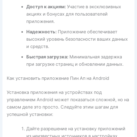
Доступ к акциям:
Участие в эксклюзивных
акциях и бонусах для пользователей
приложения.
Надежность:
Приложение обеспечивает
высокий уровень безопасности ваших данных
и средств.
Быстрая загрузка:
Минимальная задержка
при загрузке страниц и обновлении данных.
Как установить приложение Пин Ап на Android
Установка приложения на устройствах под
управлением Android может показаться сложной, но на
самом деле это просто. Следуйте этим шагам для
успешной установки:
Дайте разрешение на установку приложений
из неизвестных источников в настройках