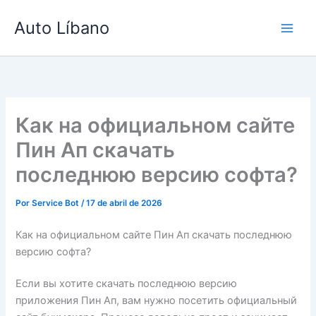
Ir
Auto Líbano
para
o
conteúdo
Как на официальном сайте
Пин Ап скачать
последнюю версию софта?
Por
Service Bot
/
17 de abril de 2026
Как на официальном сайте Пин Ап скачать последнюю
версию софта?
Если вы хотите скачать последнюю версию
приложения Пин Ап, вам нужно посетить официальный