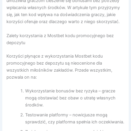
umożliwia graczom cieszenie się bonusami bez potrzeby
wpłacania własnych środków. W artykule tym przyjrzymy
się, jak ten kod wpływa na doświadczenia graczy, jakie
korzyści oferuje oraz dlaczego warto z niego skorzystać.
Zalety korzystania z Mostbet kodu promocyjnego bez
depozytu
Korzyści płynące z wykorzystania Mostbet kodu
promocyjnego bez depozytu są nieocenione dla
wszystkich miłośników zakładów. Przede wszystkim,
pozwala on na:
Wykorzystanie bonusów bez ryzyka – gracze
mogą obstawiać bez obaw o utratę własnych
środków.
Testowanie platformy – nowicjusze mogą
sprawdzić, czy platforma spełnia ich oczekiwania.