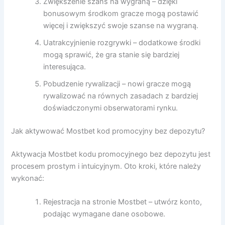
Zwiększenie szans na wygraną – dzięki
bonusowym środkom gracze mogą postawić
więcej i zwiększyć swoje szanse na wygraną.
Uatrakcyjnienie rozgrywki – dodatkowe środki
mogą sprawić, że gra stanie się bardziej
interesująca.
Pobudzenie rywalizacji – nowi gracze mogą
rywalizować na równych zasadach z bardziej
doświadczonymi obserwatorami rynku.
Jak aktywować Mostbet kod promocyjny bez depozytu?
Aktywacja Mostbet kodu promocyjnego bez depozytu jest
procesem prostym i intuicyjnym. Oto kroki, które należy
wykonać:
Rejestracja na stronie Mostbet – utwórz konto,
podając wymagane dane osobowe.