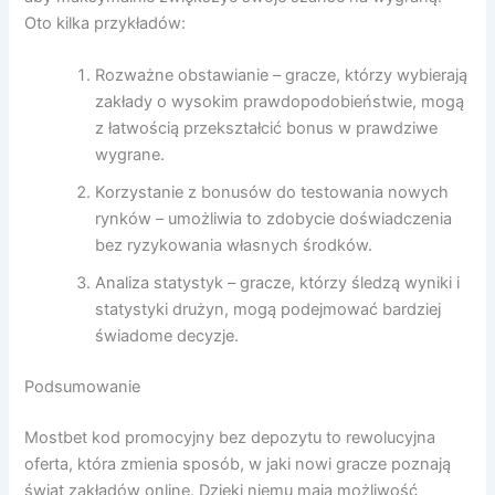
Oto kilka przykładów:
Rozważne obstawianie – gracze, którzy wybierają
zakłady o wysokim prawdopodobieństwie, mogą
z łatwością przekształcić bonus w prawdziwe
wygrane.
Korzystanie z bonusów do testowania nowych
rynków – umożliwia to zdobycie doświadczenia
bez ryzykowania własnych środków.
Analiza statystyk – gracze, którzy śledzą wyniki i
statystyki drużyn, mogą podejmować bardziej
świadome decyzje.
Podsumowanie
Mostbet kod promocyjny bez depozytu to rewolucyjna
oferta, która zmienia sposób, w jaki nowi gracze poznają
świat zakładów online. Dzięki niemu mają możliwość