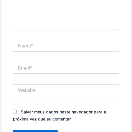
Name*
Email*
Website
Salvar meus dados neste navegador para a
próxima vez que eu comentar.