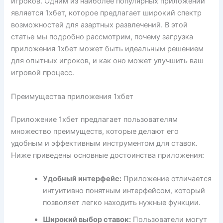
игроков. Одним из наиболее популярных приложений
является 1хбет, которое предлагает широкий спектр
возможностей для азартных развлечений. В этой
статье мы подробно рассмотрим, почему загрузка
приложения 1хбет может быть идеальным решением
для опытных игроков, и как оно может улучшить ваш
игровой процесс.
Преимущества приложения 1хбет
Приложение 1хбет предлагает пользователям
множество преимуществ, которые делают его
удобным и эффективным инструментом для ставок.
Ниже приведены основные достоинства приложения:
Удобный интерфейс:
Приложение отличается
интуитивно понятным интерфейсом, который
позволяет легко находить нужные функции.
Широкий выбор ставок:
Пользователи могут