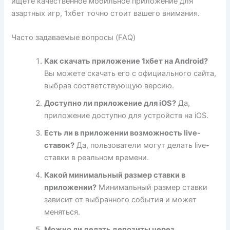
ищете качественное мобильное приложение для
азартных игр, 1хбет точно стоит вашего внимания.
Часто задаваемые вопросы (FAQ)
Как скачать приложение 1хбет на Android?
Вы можете скачать его с официального сайта,
выбрав соответствующую версию.
Доступно ли приложение для iOS?
Да,
приложение доступно для устройств на iOS.
Есть ли в приложении возможность live-
ставок?
Да, пользователи могут делать live-
ставки в реальном времени.
Какой минимальный размер ставки в
приложении?
Минимальный размер ставки
зависит от выбранного события и может
меняться.
Можно ли делать депозиты через